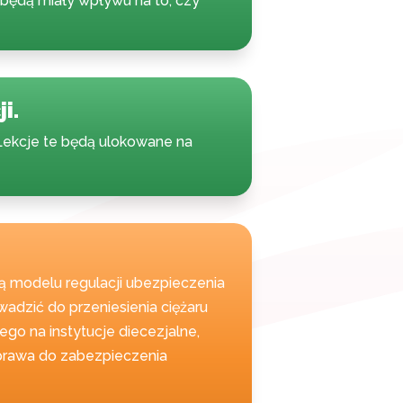
e będą miały wpływu na to, czy
i.
 Lekcje te będą ulokowane na
ną modelu regulacji ubezpieczenia
dzić do przeniesienia ciężaru
o na instytucje diecezjalne,
prawa do zabezpieczenia