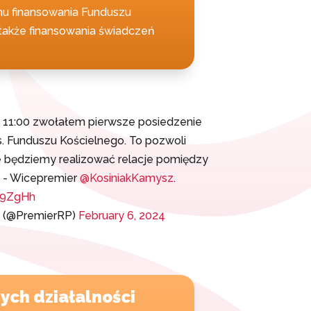
mu finansowania Funduszu
 także finansowania świadczeń
nę 11:00 zwołałem pierwsze posiedzenie
. Funduszu Kościelnego. To pozwoli
le będziemy realizować relacje pomiędzy
 - Wicepremier
@KosiniakKamysz
.
B9ZgHh
a (@PremierRP)
February 6, 2024
ych działalności