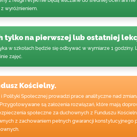
y z religii i etyki nie będą wliczane do średniej ocen ani ni
z wyróżnieniem.
 tylko na pierwszej lub ostatniej lekcj
 etyka w szkołach będzie się odbywać w wymiarze 1 godziny.
inie zajęć.
dusz Kościelny.
 i Polityki Społecznej prowadzi prace analityczne nad zmia
rzygotowywane są założenia rozwiązań, które mają doprowa
ezpieczenia społeczne za duchownych z Funduszu Kościelneg
nych z zachowaniem pełnych gwarancji konstytucyjnego 
hownych.