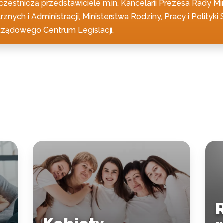
estniczą przedstawiciele m.in. Kancelarii Prezesa Rady Min
nych i Administracji, Ministerstwa Rodziny, Pracy i Polityk
Rządowego Centrum Legislacji.