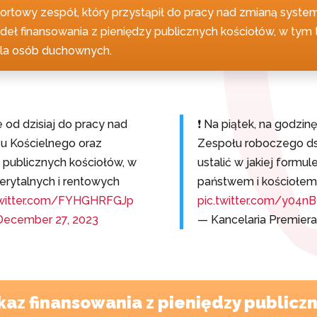
rtowy zespół, który przystąpił do pracy nad zmianą syste
ódeł finansowania z pieniędzy publicznych kościołów, w tym
dla osób duchownych.
 od dzisiaj do pracy nad
❗ Na piątek, na godzi
u Kościelnego oraz
Zespołu roboczego ds
y publicznych kościołów, w
ustalić w jakiej formu
erytalnych i rentowych
państwem i kościołem
twitter.com/FYHGHRFGJp
pic.twitter.com/y04n
December 27, 2023
— Kancelaria Premier
z finansowania z pieniędzy publiczn