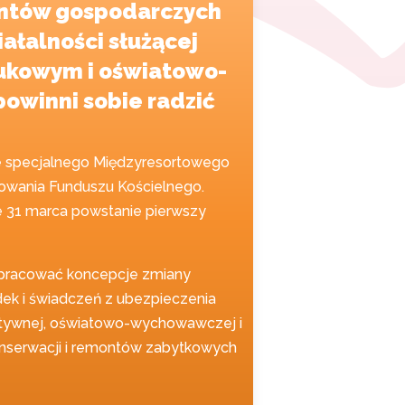
mentów gospodarczych
ałalności służącej
ukowym i oświatowo-
owinni sobie radzić
nie specjalnego Międzyresortowego
sowania Funduszu Kościelnego.
e 31 marca powstanie pierwszy
ypracować koncepcje zmiany
dek i świadczeń z ubezpieczenia
atywnej, oświatowo-wychowawczej i
nserwacji i remontów zabytkowych