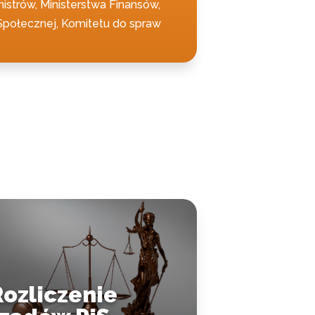
istrów, Ministerstwa Finansów,
i Społecznej, Komitetu do spraw
Rozliczenie