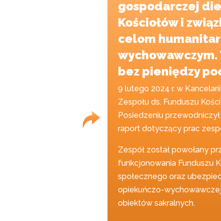
gospodarczej die
Kościołów i zwią
celom humanitar
wychowawczym. Ta
bez pieniędzy po
9 lutego 2024 r. w Kancela
Zespołu ds. Funduszu Kości
Posiedzeniu przewodniczył
raport dotyczący prac zesp
Zespół został powołany pr
funkcjonowania Funduszu Ko
społecznego oraz ubezpiec
opiekuńczo-wychowawczej k
obiektów sakralnych.