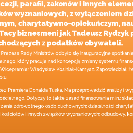
cezji, parafii, zakonów i innych ele
zków wyznaniowych, z wyłączeniem dzi
nym, charytatywno-opiekuńczym, na
cy biznesmeni jak Tadeusz Rydzyk p
chodzących z podatków obywateli.
rii Prezesa Rady Ministrów odbyło się inauguracyjne spotka
elnego, który pracuje nad koncepcją zmiany systemu finan
 Wicepremier Władysław Kosiniak-Kamysz. Zapowiedział, ż
ołu.
zez Premiera Donalda Tuska. Ma przeprowadzić analizy i w
ścielnego. Dotyczy to także zasad finansowania m.in.: skła
zenia zdrowotnego osób duchownych; działalności charyt
ościołów i innych związków wyznaniowych; odbudowy, ko