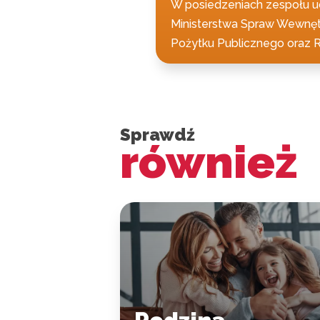
W posiedzeniach zespołu ucz
Ministerstwa Spraw Wewnętrz
Pożytku Publicznego oraz 
Sprawdź
również