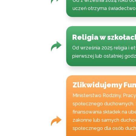
Od 1 września 2024 roku ocen
uczeń otrzyma świadectwo 
Religia w szkołach
Od września 2025 religia i
pierwszej lub ostatniej godz
Zlikwidujemy Fun
Ministerstwo Rodziny, Pracy
społecznego duchownych. P
finansowania składek na ub
zakonne lub samych duchow
społecznego dla osób duc