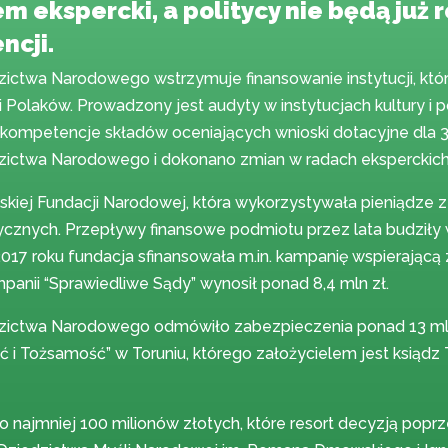
 ekspercki, a politycy nie będą już 
ncji.
dzictwa Narodowego wstrzymuje finansowanie instytucji, któ
ki i Polaków. Prowadzony jest audyty w instytucjach kultury 
kompetencje składów oceniających wnioski dotacyjne dla 
edzictwa Narodowego i dokonano zmian w radach eksperckich
kiej Fundacji Narodowej, która wykorzystywała pieniądze 
ycznych. Przepływy finansowe podmiotu przez lata budziły w
17 roku fundacja sfinansowała m.in. kampanię wspierającą
panii “Sprawiedliwe Sądy” wynosił ponad 8,4 mln zł.
edzictwa Narodowego odmówiło zabezpieczenia ponad 13 mln
 Tożsamość” w Toruniu, którego założycielem jest ksiądz 
najmniej 100 milionów złotych, które resort decyzją poprze