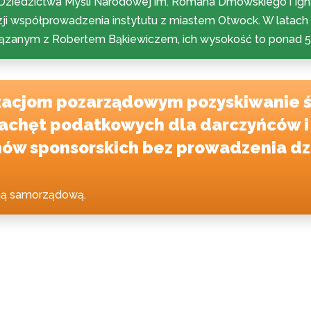
i Dziedzictwa Myśli Narodowej im. Romana Dmowskiego i Ig
kazji współprowadzenia instytutu z miastem Otwock. W latac
iązanym z Robertem Bąkiewiczem, ich wysokość to ponad 5 
zacjom pozarządowym pozyskiwanie 
zachęt podatkowych dla darczyńców i
ów sponsorskich bez prowadzenia dzi
oną samorządową.