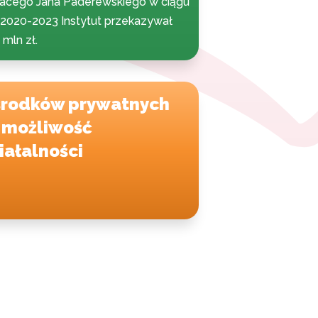
nacego Jana Paderewskiego w ciągu
h 2020-2023 Instytut przekazywał
mln zł.
środków prywatnych
 możliwość
ałalności