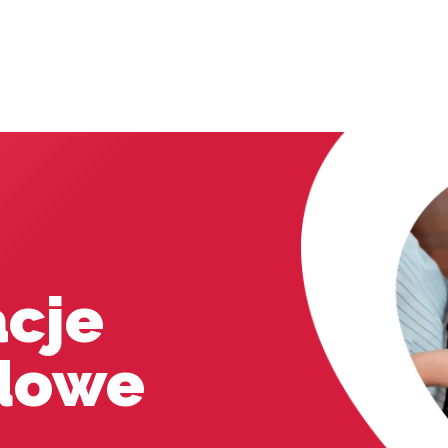
acje
dowe