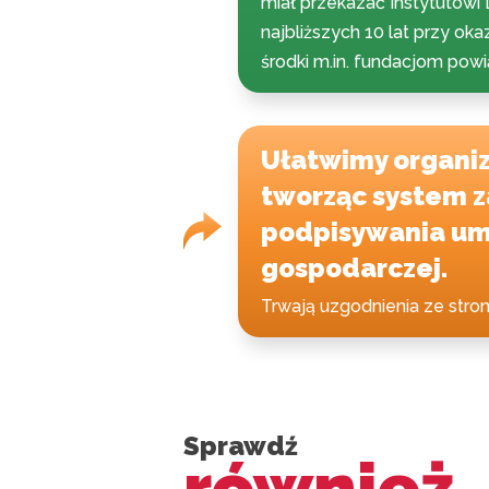
miał przekazać Instytutow
najbliższych 10 lat przy o
środki m.in. fundacjom pow
Ułatwimy organi
tworząc system 
podpisywania um
gospodarczej.
Trwają uzgodnienia ze str
Sprawdź
również