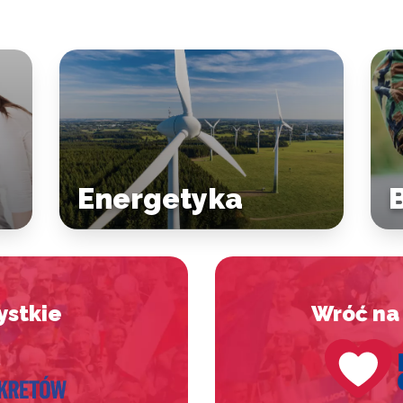
Energetyka
ystkie
Wróć na