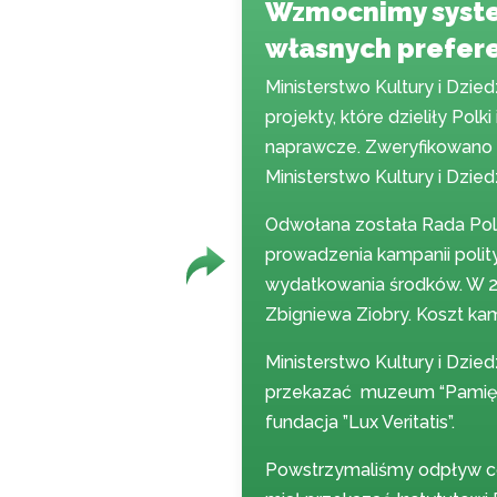
Wzmocnimy system
własnych prefere
Ministerstwo Kultury i Dzie
projekty, które dzieliły Pol
naprawcze. Zweryfikowano 
Ministerstwo Kultury i Dzi
Odwołana została Rada Pols
prowadzenia kampanii polit
wydatkowania środków. W 20
Zbigniewa Ziobry. Koszt kam
Ministerstwo Kultury i Dzi
przekazać muzeum “Pamięć i
fundacja ”Lux Veritatis”.
Powstrzymaliśmy odpływ co 